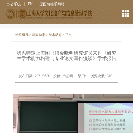
EN
办公系统
原图情档系网站
学院概况
>
新闻动态
>
学术动态
> 正文
我系特邀上海图书馆金晓明研究馆员来作《研究
生学术能力构建与专业论文写作漫谈》学术报告
发布日期:
2021/05/31
投稿:
卢芷晴
部门:
浏览次数:
310