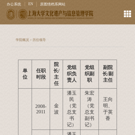
EN
办公系统
原图情档系网站
学院概况
>
历任领导
院
党组
党组
副院
单
任职
长/
织负
织副
长/副
位
时段
主
责人
职
主任
任
潘玉
朱宏
民
涛
王向
金
（党
（党
明、
2008-
2011
波
总支
总支
于英
书
副书
香
记）
记）
潘玉