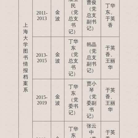
曹俊
民
丁华
（党
金
（党
东、
2011-
总支
2013
波
总支
于英
副书
上
书
香
记）
海
记）
大
丁华
学
韩晶
东
于英
图
（党
金
（党
香、
2013-
书
总支
2015
波
总支
王丽
情
副书
书
华
报
记）
记）
档
案
贾小
丁华
系
琴
于英
东
金
（党
香、
2015-
（党
2019
波
委副
王丽
委书
书
华
记）
记）
张云
丁华
中
于英
东