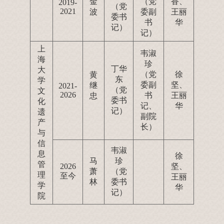
金
（党
香、
2019-
（党
2021
波
委副
王丽
委书
书
华
记）
记）
上
韦淑
海
珍
丁华
大
（党
徐
黄
东
学
委副
坚、
继
2021-
（党
文
2026
书
王丽
忠
委书
化
记、
华
记）
遗
副院
产
长）
与
信
韦淑
息
徐
马
珍
管
2026
坚、
萧
（党
理
至今
王丽
林
委书
学
华
记）
院