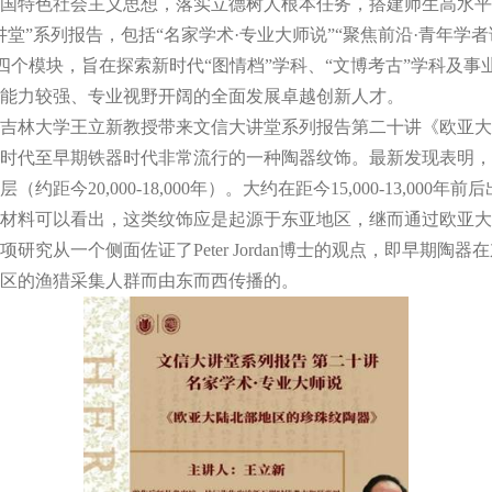
国特色社会主义思想，落实立德树人根本任务，搭建师生高水平
讲堂
”
系列报告，包括
“
名家学术
·
专业大师说
”“
聚焦前沿
·
青年学者
四个模块，旨在探索新时代
“
图情档
”
学科、
“
文博考古
”
学科及事
能力较强、专业视野开阔的全面发展卓越创新人才。
吉林大学王立新教授带来文信大讲堂系列报告第二十讲《欧亚大
时代至早期铁器时代非常流行的一种陶器纹饰。最新发现表明，
层（约距今
20,000-18,000
年）。大约在距今
15,000-13,000
年前后
材料可以看出，这类纹饰应是起源于东亚地区，继而通过欧亚大
项研究从一个侧面佐证了
Peter Jordan
博士的观点，即早期陶器在
区的渔猎采集人群而由东而西传播的。