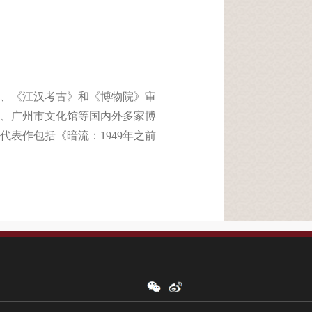
、《江汉考古》和《博物院》审
、广州市文化馆等国内外多家博
代表作包括《暗流：
1949
年之前