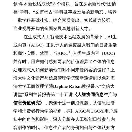
领
·
学术新锐话成长
”
四个模块，旨在探索新时代
“
图情
档
”
学科、
“
文博考古
”
学科及事业发展的新动态，培养
一批学科基础扎实、综合素质突出、实践能力较强、
专业视野开阔的全面发展卓越创新人才。
在生成式人工智能技术迅猛发展的背景下，
AI
生
成内容（
AIGC
）正以惊人的速度融入我们的日常生活
和商业实践。然而，当
AIGC
与人类生成内容（
UGC
）
并存时，用户如何感知两者的价值差异？个体的信息
处理方式又如何影响他们对不同来源内容的偏好？上
海大学文化遗产与信息管理学院荣幸邀请到以色列海
法大学工商管理学院
Daphne Raban
教授带来
“
文信大
讲堂
”
系列主旨报告第二十五讲
《人智协同信息生产与
信息价值研究》
，聚焦于这一前沿课题，从信息经济
学和消费者行为学的视角，探讨
AIGC
与
UGC
在用户感
知中的角色和影响，深入分析在人工智能日益参与内
容创作的时代，信息生产者的身份如何与个体认知方