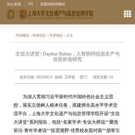
EN
办公系统
原图情档系网站
学院概况
>
新闻动态
>
学术报告
> 正文
文信大讲堂 | Daphne Raban：人智协同信息生产与
信息价值研究
发布日期:
2024/09/23
投稿:
卫军朝
部门:
浏览次数:
93
为深入贯彻习近平新时代中国特色社会主义思
想，落实立德树人根本任务，搭建师生高水平学术交
流平台，上海大学文化遗产与信息管理学院开设
“
文信
大讲堂
”
系列报告，包括
“
名家学术
·
专业大师说
”“
聚焦
前沿
·
青年学者说
”“
拓宽视野
·
优秀校友面对面
”“
朋辈引