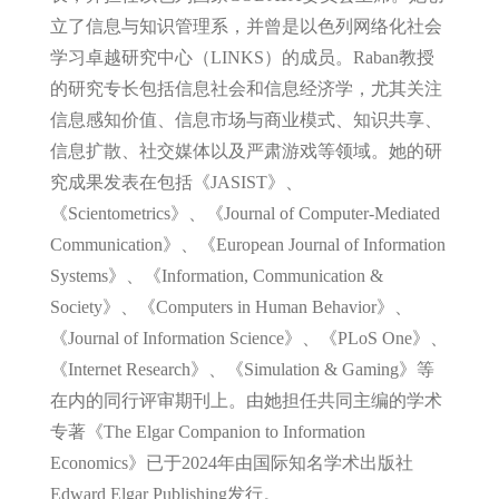
立了信息与知识管理系，并曾是以色列网络化社会
学习卓越研究中心（
LINKS
）的成员。
Raban
教授
的研究专长包括信息社会和信息经济学，尤其关注
信息感知价值、信息市场与商业模式、知识共享、
信息扩散、社交媒体以及严肃游戏等领域。她的研
究成果发表在包括《
JASIST
》、
《
Scientometrics
》、《
Journal of Computer-Mediated
Communication
》、《
European Journal of Information
Systems
》、《
Information, Communication &
Society
》、《
Computers in Human Behavior
》、
《
Journal of Information Science
》、《
PLoS One
》、
《
Internet Research
》、《
Simulation & Gaming
》等
在内的同行评审期刊上。由她担任共同主编的学术
专著《
The Elgar Companion to Information
Economics
》已于
2024
年由国际知名学术出版社
Edward Elgar Publishing
发行。