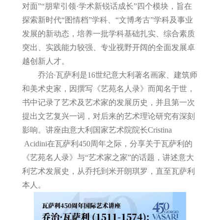
对面
”“
朋辈引领
·
学术新锐话成长
”
四个模块，旨在
探索新时代
“
图情档
”
学科、
“
文博考古
”
学科及事业
发展的新动态，培养一批学科基础扎实、综合素质
突出、实践能力较强、专业视野开阔的全面发展卓
越创新人才。
乔治
·
瓦萨利是
16
世纪意大利著名画家、建筑师
和美术史家，因撰写《艺苑名人录》而闻名于世，
书中记录了艺术及艺术家的发展历史，并且第一次
提出文艺复兴一词，对后来的艺术理论研究有深刻
影响。讲座由意大利国家艺术院院长
Cristina
Acidini
在瓦萨利
450
周年之际，分享关于瓦萨利的
《艺苑名人录》与
“
艺术家之家
”
的话题，讲述意大
利艺术发展史，从乔托到米开朗琪罗，直至瓦萨利
本人。