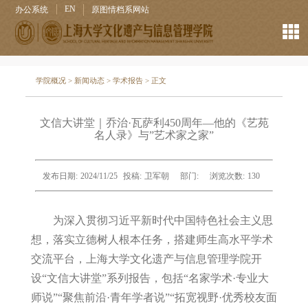
EN
办公系统
原图情档系网站
学院概况
>
新闻动态
>
学术报告
> 正文
文信大讲堂｜乔治·瓦萨利450周年—他的《艺苑
名人录》与”艺术家之家”
发布日期:
2024/11/25
投稿:
卫军朝
部门:
浏览次数:
130
为深入贯彻习近平新时代中国特色社会主义思
想，落实立德树人根本任务，搭建师生高水平学术
交流平台，上海大学文化遗产与信息管理学院开
设
“
文信大讲堂
”
系列报告，包括
“
名家学术
·
专业大
师说
”“
聚焦前沿
·
青年学者说
”“
拓宽视野
·
优秀校友面