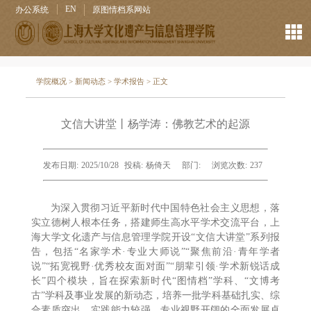
EN
办公系统
原图情档系网站
学院概况
>
新闻动态
>
学术报告
> 正文
文信大讲堂丨杨学涛：佛教艺术的起源
发布日期:
2025/10/28
投稿:
杨倚天
部门:
浏览次数:
237
为深入贯彻习近平新时代中国特色社会主义思想，落
实立德树人根本任务，搭建师生高水平学术交流平台，上
海大学文化遗产与信息管理学院开设“文信大讲堂”系列报
告，包括“名家学术·专业大师说”“聚焦前沿·青年学者
说”“拓宽视野·优秀校友面对面”“朋辈引领·学术新锐话成
长”四个模块，旨在探索新时代“图情档”学科、“文博考
古”学科及事业发展的新动态，培养一批学科基础扎实、综
合素质突出、实践能力较强、专业视野开阔的全面发展卓