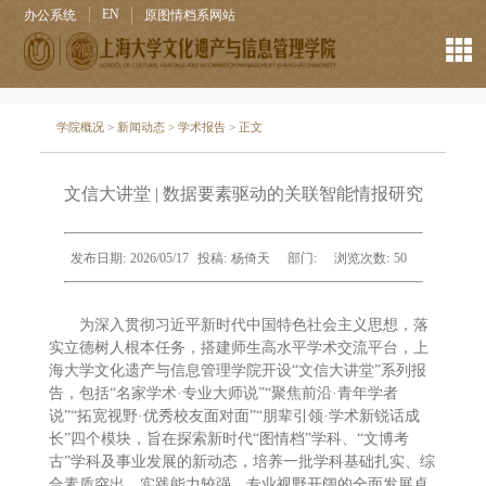
EN
办公系统
原图情档系网站
学院概况
>
新闻动态
>
学术报告
> 正文
文信大讲堂 | 数据要素驱动的关联智能情报研究
发布日期:
2026/05/17
投稿:
杨倚天
部门:
浏览次数:
50
为深入贯彻习近平新时代中国特色社会主义思想，落
实立德树人根本任务，搭建师生高水平学术交流平台，上
海大学文化遗产与信息管理学院开设“文信大讲堂”系列报
告，包括“名家学术·专业大师说”“聚焦前沿·青年学者
说”“拓宽视野·优秀校友面对面”“朋辈引领·学术新锐话成
长”四个模块，旨在探索新时代“图情档”学科、“文博考
古”学科及事业发展的新动态，培养一批学科基础扎实、综
合素质突出、实践能力较强、专业视野开阔的全面发展卓