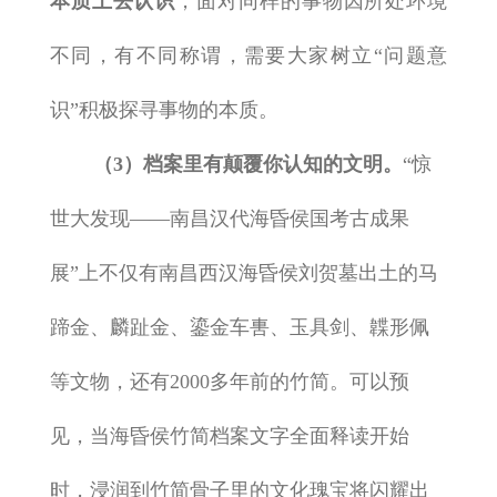
本质上去认识
，面对同样的事物因所处环境
不同，有不同称谓，需要大家树立“问题意
识”积极探寻事物的本质。
（3）档案里有颠覆你认知的文明
。
“惊
世大发现——南昌汉代海昏侯国考古成果
展”上不仅有南昌西汉海昏侯刘贺墓出土的马
蹄金、麟趾金、鎏金车軎、玉具剑、韘形佩
等文物，还有2000多年前的竹简。可以预
见，当海昏侯竹简档案文字全面释读开始
时，浸润到竹简骨子里的文化瑰宝将闪耀出