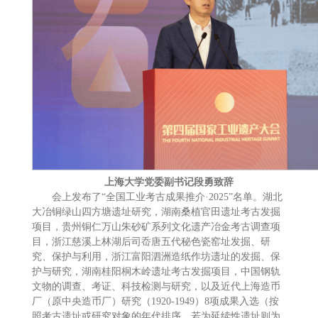
上海大学党委副书记段勇致辞
会上发布了“全国工业考古成果推介·2025”名单。湖北
大冶铜绿山四方塘遗址研究，湖南桑植官田遗址考古发掘
项目，贵州铜仁万山朱砂矿系列文化遗产冶金考古调查项
目，浙江慈溪上林湖后司岙唐五代秘色瓷窑址发掘、研
究、保护与利用，浙江富阳泗洲造纸作坊遗址的发掘、保
护与研究，湖南桂阳桐木岭遗址考古发掘项目，中国钢轨
文物的调查、考证、科技检测与研究，以及近代上海造币
厂（原中央造币厂）研究（1920-1949）8项成果入选（按
照考古遗址或研究对象的年代排序，若为延续性遗址则为