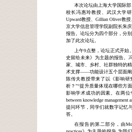
本次论坛由上海大学国际部
校长冯惠玲教授、武汉大学研究生院院
Upward教授、Gillian
京大学信息管理学院副院长朱庆
报告。论坛分为四个部分，分别
加了此次论坛。
上午9点整，论坛正式开始
史留给未来》为主题的报告。
家、城市、乡村、社群独特的精
术支撑——功能设计五个层面阐
陈传夫教授带来了以《影响研究
析？”“提升质量体现在哪些方
影响学术成功的因素。在两位专家抛砖迎
between knowledge ma
提问环节，同学们就数字记忆
答。
在报告的第二部分，由Monash Unive
practices》为主题的报告,为我们