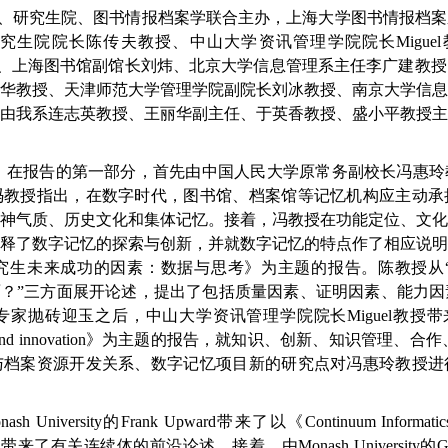
、研究生院、图书情报档案学联合主办，上海大学图书情报档案
长陈传夫教授、中山大学资讯管理学院院长Miguel教授、Monas
 Oliver教授、上海图书馆副馆长刘炜、北京大学信息管理系主任李广
华教授、天津师范大学管理学院副院长刘冰教授、南京大学信
由我系连志英教授、王丽华副主任、于英香教授、盛小平教授
。在报告的第一部分，首先由中国人民大学原常务副校长冯惠玲
冯教授指出，在数字时代，图书馆、档案馆等记忆机构应主动承
神气质、历史文化和集体记忆。接着，冯教授在功能定位、文
释了数字记忆的探索与创新，并就数字记忆的特点作了相应说
生未来成功的因素：数据与思考》为主题的报告。陈教授从“
面？”三方面展开论述，提出了包括质量因素、证明因素、能力
玉之后，中山大学资讯管理学院院长Miguel教授带来了以《Bridgi
nagement and innovation》为主题的报告，就知识、创新、知识
与档案资源开发关系、数字记忆项目新的研究点对冯惠玲教授进
rsity的Frank Upward带来了以《Continuum Informatics: The f
带来了有关连续体的前沿论述。接着，由Monash University的Gillia