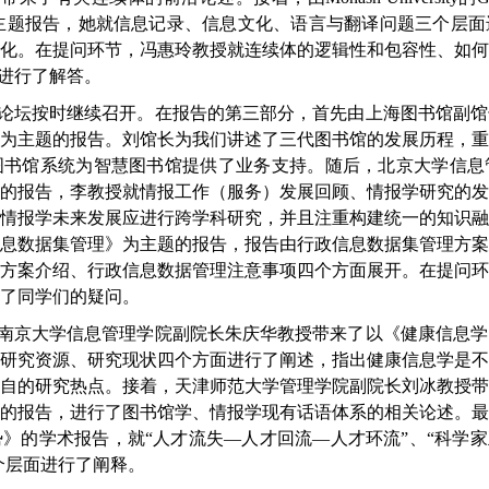
nd Culture》的主题报告，她就信息记录、信息文化、语言与翻译问题
化。在提问环节，冯惠玲教授就连续体的逻辑性和包容性、如
一一进行了解答。
论坛按时继续召开。在报告的第三部分，首先由上海图书馆副馆
为主题的报告。刘馆长为我们讲述了三代图书馆的发展历程，
图书馆系统为智慧图书馆提供了业务支持。随后，北京大学信息
的报告，李教授就情报工作（服务）发展回顾、情报学研究的
情报学未来发展应进行跨学科研究，并且注重构建统一的知识
息数据集管理》为主题的报告，报告由行政信息数据集管理方
方案介绍、行政信息数据管理注意事项四个方面展开。在提问
了同学们的疑问。
南京大学信息管理学院副院长朱庆华教授带来了以《健康信息学
研究资源、研究现状四个方面进行了阐述，指出健康信息学是
自的研究热点。接着，天津师范大学管理学院副院长刘冰教授
的报告，进行了图书馆学、情报学现有话语体系的相关论述。
》的学术报告，就“人才流失—人才回流—人才环流”、“科学家
个层面进行了阐释。