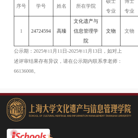
硕士
博士
序号
学号
姓名
所在学院
专业
专业
文化遗产与
1
24724594
高臻
信息管理学
文物
文物
院
公示期：2025
1月11日-2025
1月13日，如对上
年1
年1
述评审结果存有异议，请在公示期内联系李老师：
66136008。