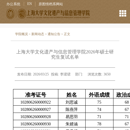
EN
办公系统
原图情档系网站
学院概况
>
新闻动态
>
通知公告
> 正文
上海大学文化遗产与信息管理学院2026年硕士研
究生复试名单
发布日期:
2026/03/25
投稿:
李珺珺
部门:
浏览次数:
3650
准考证号
姓名
外语成绩
政治
102806260000922
刘思诚
75
68
102806260000927
陈燕萍
74
67
102806260000928
易思羽
71
71
102806260000930
朱婧涵
78
67