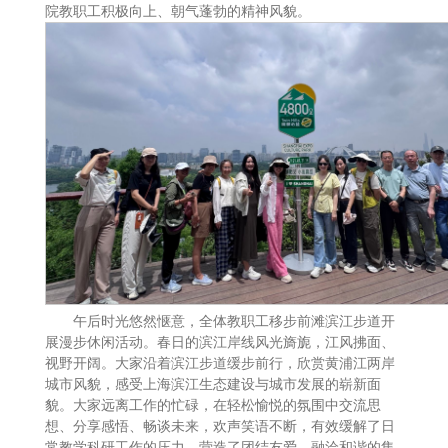
院教职工积极向上、朝气蓬勃的精神风貌。
午后时光悠然惬意，全体教职工移步前滩滨江步道开
展漫步休闲活动。春日的滨江岸线风光旖旎，江风拂面、
视野开阔。大家沿着滨江步道缓步前行，欣赏黄浦江两岸
城市风貌，感受上海滨江生态建设与城市发展的崭新面
貌。大家远离工作的忙碌，在轻松愉悦的氛围中交流思
想、分享感悟、畅谈未来，欢声笑语不断，有效缓解了日
常教学科研工作的压力，营造了团结友爱、融洽和谐的集