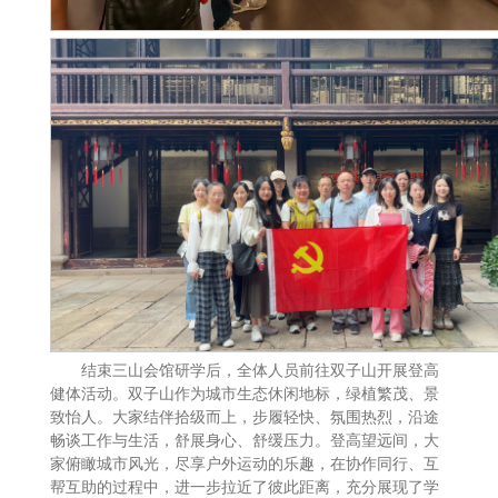
结束三山会馆研学后，全体人员前往双子山开展登高
健体活动。双子山作为城市生态休闲地标，绿植繁茂、景
致怡人。大家结伴拾级而上，步履轻快、氛围热烈，沿途
畅谈工作与生活，舒展身心、舒缓压力。登高望远间，大
家俯瞰城市风光，尽享户外运动的乐趣，在协作同行、互
帮互助的过程中，进一步拉近了彼此距离，充分展现了学