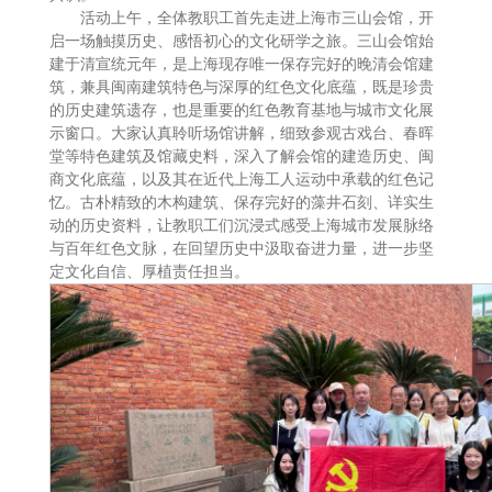
活动上午，全体教职工首先走进上海市三山会馆，开
启一场触摸历史、感悟初心的文化研学之旅。三山会馆始
建于清宣统元年，是上海现存唯一保存完好的晚清会馆建
筑，兼具闽南建筑特色与深厚的红色文化底蕴，既是珍贵
的历史建筑遗存，也是重要的红色教育基地与城市文化展
示窗口。大家认真聆听场馆讲解，细致参观古戏台、春晖
堂等特色建筑及馆藏史料，深入了解会馆的建造历史、闽
商文化底蕴，以及其在近代上海工人运动中承载的红色记
忆。古朴精致的木构建筑、保存完好的藻井石刻、详实生
动的历史资料，让教职工们沉浸式感受上海城市发展脉络
与百年红色文脉，在回望历史中汲取奋进力量，进一步坚
定文化自信、厚植责任担当。