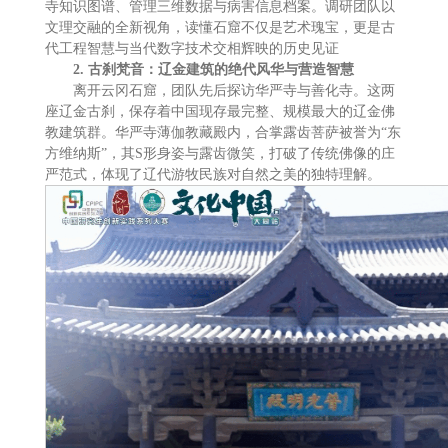
寺知识图谱、管理三维数据与病害信息档案。调研团队以
文理交融的全新视角，读懂石窟不仅是艺术瑰宝，更是古
代工程智慧与当代数字技术交相辉映的历史见证
2.
古刹梵音：辽金建筑的绝代风华与营造智慧
离开云冈石窟，团队先后探访华严寺与善化寺。这两
座辽金古刹，保存着中国现存最完整、规模最大的辽金佛
教建筑群。华严寺薄伽教藏殿内，合掌露齿菩萨被誉为“东
方维纳斯”，其S形身姿与露齿微笑，打破了传统佛像的庄
严范式，体现了辽代游牧民族对自然之美的独特理解。