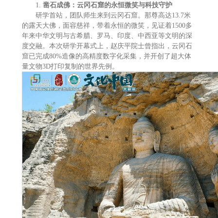
1.
凿石成佛：云冈石窟的永恒微笑与科技守护
研学首站，团队师生来到云冈石窟。那尊高达13.7米
的露天大佛，面容慈祥，带着永恒的微笑，见证着1500多
年来中华文明与古希腊、罗马、印度、中西亚等文明的深
度交融。本次研学开幕式上，赵庆平院士曾指出，云冈石
窟已完成80%造像的高精度数字化采集，并开创了超大体
量文物3D打印复制的世界先例。