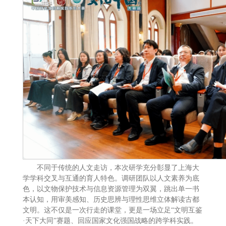
不同于传统的人文走访，本次研学充分彰显了上海大
学学科交叉与互通的育人特色。调研团队以人文素养为底
色，以文物保护技术与信息资源管理为双翼，跳出单一书
本认知，用审美感知、历史思辨与理性思维立体解读古都
文明。这不仅是一次行走的课堂，更是一场立足“文明互鉴
·天下大同”赛题、回应国家文化强国战略的跨学科实践。