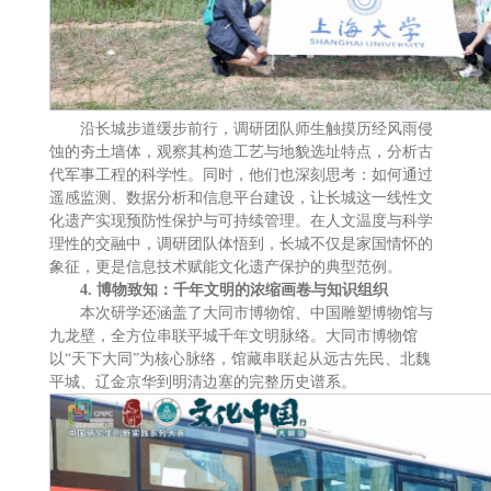
沿长城步道缓步前行，调研团队师生触摸历经风雨侵
蚀的夯土墙体，观察其构造工艺与地貌选址特点，分析古
代军事工程的科学性。同时，他们也深刻思考：如何通过
遥感监测、数据分析和信息平台建设，让长城这一线性文
化遗产实现预防性保护与可持续管理。在人文温度与科学
理性的交融中，调研团队体悟到，长城不仅是家国情怀的
象征，更是信息技术赋能文化遗产保护的典型范例。
4.
博物致知：千年文明的浓缩画卷与知识组织
本次研学还涵盖了大同市博物馆、中国雕塑博物馆与
九龙壁，全方位串联平城千年文明脉络。大同市博物馆
以“天下大同”为核心脉络，馆藏串联起从远古先民、北魏
平城、辽金京华到明清边塞的完整历史谱系。