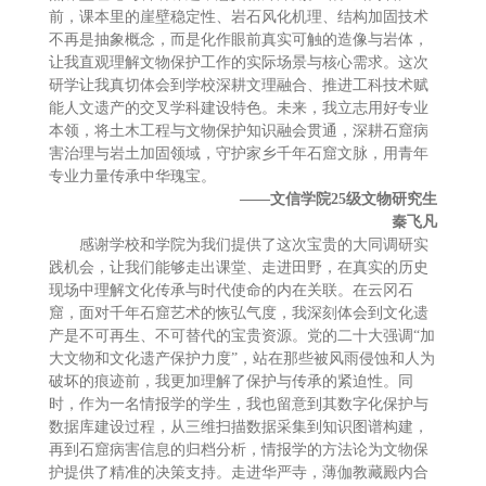
前，课本里的崖壁稳定性、岩石风化机理、结构加固技术
不再是抽象概念，而是化作眼前真实可触的造像与岩体，
让我直观理解文物保护工作的实际场景与核心需求。这次
研学让我真切体会到学校深耕文理融合、推进工科技术赋
能人文遗产的交叉学科建设特色。未来，我立志用好专业
本领，将土木工程与文物保护知识融会贯通，深耕石窟病
害治理与岩土加固领域，守护家乡千年石窟文脉，用青年
专业力量传承中华瑰宝。
——文信学院25级
文物
研究生
秦飞凡
感谢学校和学院为我们提供了这次宝贵的大同调研实
践机会，让我们能够走出课堂、走进田野，在真实的历史
现场中理解文化传承与时代使命的内在关联。在云冈石
窟，面对千年石窟艺术的恢弘气度，我深刻体会到文化遗
产是不可再生、不可替代的宝贵资源。党的二十大强调“加
大文物和文化遗产保护力度”，站在那些被风雨侵蚀和人为
破坏的痕迹前，我更加理解了保护与传承的紧迫性。同
时，作为一名情报学的学生，我也留意到其数字化保护与
数据库建设过程，从三维扫描数据采集到知识图谱构建，
再到石窟病害信息的归档分析，情报学的方法论为文物保
护提供了精准的决策支持。走进华严寺，薄伽教藏殿内合