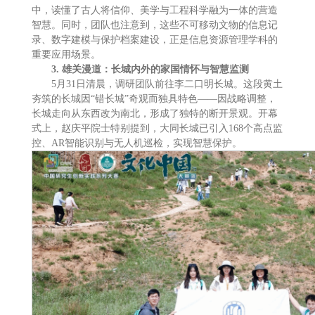
中，读懂了古人将信仰、美学与工程科学融为一体的营造
智慧。同时，团队也注意到，这些不可移动文物的信息记
录、数字建模与保护档案建设，正是信息资源管理学科的
重要应用场景。
3.
雄关漫道：长城内外的家国情怀与智慧监测
5月31日清晨，调研团队前往李二口明长城。这段黄土
夯筑的长城因“错长城”奇观而独具特色——因战略调整，
长城走向从东西改为南北，形成了独特的断开景观。开幕
式上，赵庆平院士特别提到，大同长城已引入168个高点监
控、AR智能识别与无人机巡检，实现智慧保护。