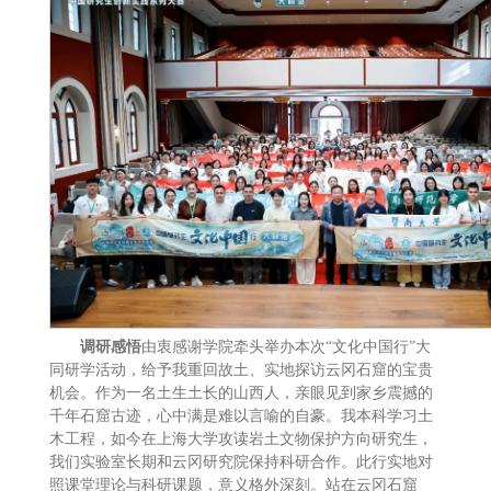
调研感悟
由衷感谢学院牵头举办本次“文化中国行”大
同研学活动，给予我重回故土、实地探访云冈石窟的宝贵
机会。作为一名土生土长的山西人，亲眼见到家乡震撼的
千年石窟古迹，心中满是难以言喻的自豪。我本科学习土
木工程，如今在上海大学攻读岩土文物保护方向研究生，
我们实验室长期和云冈研究院保持科研合作。此行实地对
照课堂理论与科研课题，意义格外深刻。站在云冈石窟