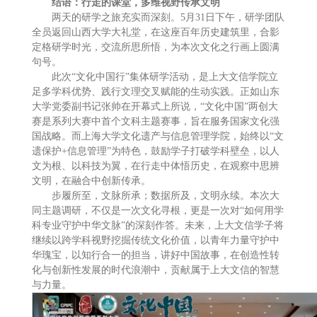
结语：行走的课堂，多维视野传承文明
两天的研学之旅充实而深刻。5月31日下午，研学团队
全员返回山西大学大礼堂，在这座百年历史建筑里，合影
定格研学时光，交流所思所悟，为本次文化之行画上圆满
句号。
此次“文化中国行”集体研学活动，是上大文信学院立
足多学科优势、践行文理交叉赋能的生动实践。正如山东
大学党委副书记张帅在开幕式上所说，“文化中国”两创大
赛是系列大赛中首个文科主题赛事，旨在服务国家文化强
国战略。而上海大学文化遗产与信息管理学院，始终以“文
遗保护+信息管理”为特色，鼓励学子打破学科壁垒，以人
文为根、以科技为翼，在行走中体悟历史，在观察中思辨
文明，在融合中创新传承。
步履所至，文脉所承；数据所及，文明永续。本次大
同主题调研，不仅是一次文化寻根，更是一次对“如何用学
科专业守护中华文脉”的深刻作答。未来，上大文信学子将
继续以跨学科视野挖掘传统文化价值，以青年力量守护中
华瑰宝，以知行合一的担当，讲好中国故事，在创造性转
化与创新性发展的时代浪潮中，贡献属于上大文信的智慧
与力量。