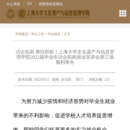
EN
办公系统
原图情档系网站
学院概况
>
学生工作
>
毕业就业
> 正文
访企拓岗 勇往职前丨上海大学文化遗产与信息管
理学院2022届毕业生访企拓岗就业宣讲会第三场
顺利举办
发布日期:
2022/05/15
投稿:
吴洁琼
部门:
浏览次数:
251
为努力减少疫情和经济形势对毕业生就业
带来的不利影响，促进学校
人才培养提质增
效
，帮助同学们拓展更多的
实习就业机会
，