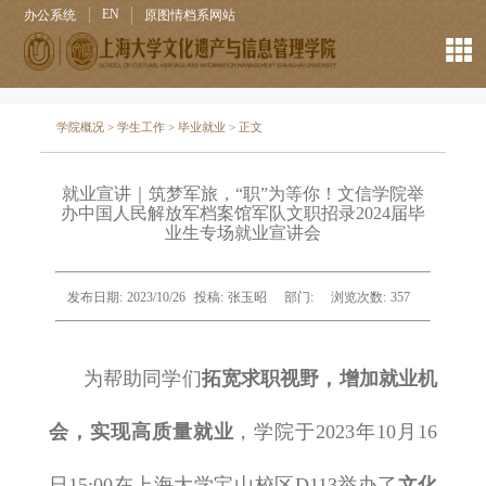
EN
办公系统
原图情档系网站
学院概况
>
学生工作
>
毕业就业
> 正文
就业宣讲｜筑梦军旅，“职”为等你！文信学院举
办中国人民解放军档案馆军队文职招录2024届毕
业生专场就业宣讲会
发布日期:
2023/10/26
投稿:
张玉昭
部门:
浏览次数:
357
为帮助同学们
拓宽求职视野，增加就业机
会，实现高质量就业
，学院于
2023
年
10
月
16
日
15:00
在上海大学宝山校区
D113
举办了
文化