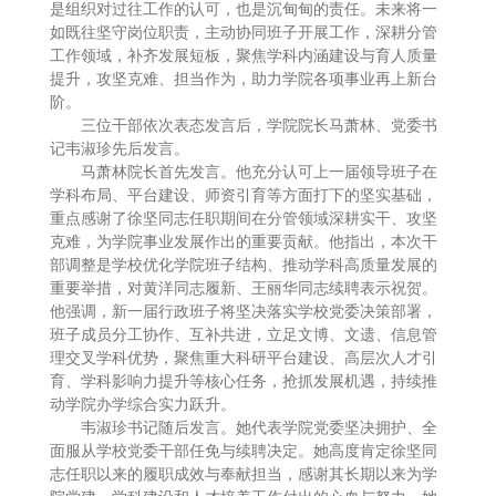
是组织对过往工作的认可，也是沉甸甸的责任。未来将一
如既往坚守岗位职责，主动协同班子开展工作，深耕分管
工作领域，补齐发展短板，聚焦学科内涵建设与育人质量
提升，攻坚克难、担当作为，助力学院各项事业再上新台
阶。
三位干部依次表态发言后，学院院长马萧林、党委书
记韦淑珍先后发言。
马萧林院长首先发言。他充分认可上一届领导班子在
学科布局、平台建设、师资引育等方面打下的坚实基础，
重点感谢了徐坚同志任职期间在分管领域深耕实干、攻坚
克难，为学院事业发展作出的重要贡献。他指出，本次干
部调整是学校优化学院班子结构、推动学科高质量发展的
重要举措，对黄洋同志履新、王丽华同志续聘表示祝贺。
他强调，新一届行政班子将坚决落实学校党委决策部署，
班子成员分工协作、互补共进，立足文博、文遗、信息管
理交叉学科优势，聚焦重大科研平台建设、高层次人才引
育、学科影响力提升等核心任务，抢抓发展机遇，持续推
动学院办学综合实力跃升。
韦淑珍书记随后发言。她代表学院党委坚决拥护、全
面服从学校党委干部任免与续聘决定。她高度肯定徐坚同
志任职以来的履职成效与奉献担当，感谢其长期以来为学