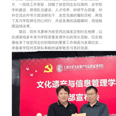
片、一段段工作剪影，回顾了徐坚同志在任期间，在学院
学科建设、师资队伍建设、人才培养、科研平台搭建、对
外交流合作等方面深耕实干、攻坚克难的履职历程，再现
了其与学院师生同心同行、共促发展的温暖瞬间，现场氛
围温情浓厚。
随后，院长马萧林为徐坚同志颁发定制纪念相册，以
此感谢他多年来为学院质量发展作出的突出贡献。纪念相
册收录了徐坚同志任职期间的重要工作画面与发展纪实，
承载着学院对其耕耘奉献的诚挚敬意与美好祝愿。