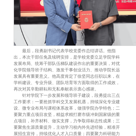
最后，段勇副书记代表学校党委作总结讲话。他指
出，本次干部任免及续聘安排，是学校党委立足学院学科
发展布局、统筹干部队伍梯队建设作出的重要决策，对优
化学院领导班子结构、激发干事创业活力、推动学院长远
发展具有重要意义。他高度肯定了徐坚同志任职以来，在
学科建设、专业升级、团队培育等方面取得的工作成效，
再次对其辛勤耕耘和无私奉献表示衷心感谢。
针对学院下一步发展和领导班子建设，段勇提出三点
工作要求：一要抢抓学科交叉发展机遇，持续深化专业建
设、微专业布局与课程体系改革，做强学院办学特色；二
要聚力重点项目攻坚，精益求精打磨市级冲刺国家级的重
点项目，补齐材料、做实支撑，力争取得标志性成果；三
要聚焦生源质量提升，主动学习校内外先进经验，精准开
展招生宣传，持续优化人才入口质量；四要聚力科研能力