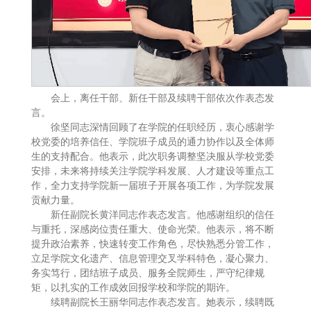
会上，离任干部、新任干部及续聘干部依次作表态发
言。
徐坚同志深情回顾了在学院的任职经历，衷心感谢学
校党委的培养信任、学院班子成员的通力协作以及全体师
生的支持配合。他表示，此次职务调整坚决服从学校党委
安排，未来将持续关注学院学科发展、人才建设等重点工
作，全力支持学院新一届班子开展各项工作，为学院发展
贡献力量。
新任副院长黄洋同志作表态发言。他感谢组织的信任
与重托，深感岗位责任重大、使命光荣。他表示，将不断
提升政治素养，快速转变工作角色，尽快熟悉分管工作，
立足学院文化遗产、信息管理交叉学科特色，凝心聚力、
务实笃行，团结班子成员、服务全院师生，严守纪律规
矩，以扎实的工作成效回报学校和学院的期许。
续聘副院长王丽华同志作表态发言。她表示，续聘既