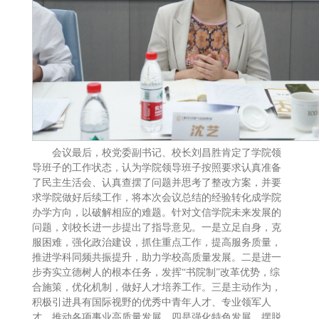
会议最后，校党委副书记、校长刘昌胜肯定了学院领
导班子的工作状态，认为学院领导班子按照要求认真准备
了民主生活会、认真查摆了问题并思考了整改方案，并要
求学院做好后续工作，将本次会议总结的经验转化成学院
办学方向，以破解相应的难题。针对文信学院未来发展的
问题，刘校长进一步提出了指导意见。一是立足自身，克
服困难，强化政治建设，抓住重点工作，提高服务质量，
推进学科同频共振提升，助力学校高质量发展。二是进一
步夯实立德树人的根本任务，发挥“书院制”改革优势，综
合施策，优化机制，做好人才培养工作。三是主动作为，
积极引进具有国际视野的优秀中青年人才、专业领军人
才，推动各项事业高质量发展。四是强化特色发展，摆脱