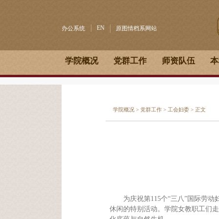
EN
办公系统
原图情档系网站
学院概况
党群工作
师资队伍
本
学院概况
>
党群工作
>
工会妇委
> 正文
为庆祝第115个“三八”国际
休闲的特别活动。学院女教职工们走