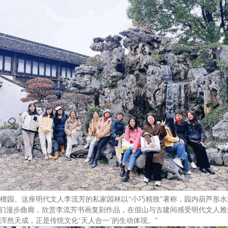
檀园。这座明代文人李流芳的私家园林以“小巧精致”著称，园内葫芦形
师们漫步曲廊，欣赏李流芳书画复刻作品，在假山与古建间感受明代文人雅
浑然天成，正是传统文化‘天人合一’的生动体现。”