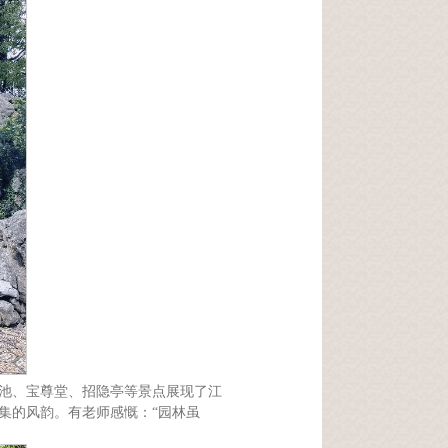
水池、宝尊堂、招隐亭等景点展现了江
集的风韵。有老师感慨：“园林虽