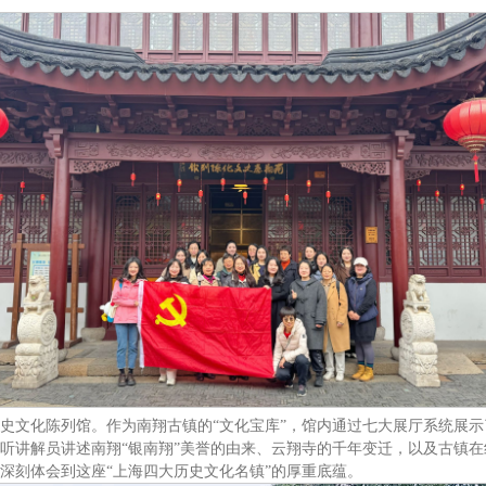
史文化陈列馆。作为南翔古镇的“文化宝库”，馆内通过七大展厅系统展
听讲解员讲述南翔“银南翔”美誉的由来、云翔寺的千年变迁，以及古镇
深刻体会到这座“上海四大历史文化名镇”的厚重底蕴。