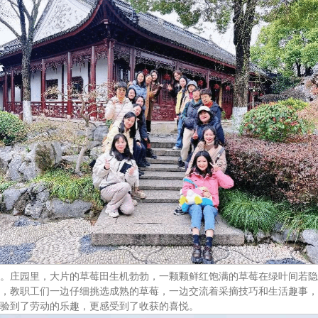
。庄园里，大片的草莓田生机勃勃，一颗颗鲜红饱满的草莓在绿叶间若隐
，教职工们一边仔细挑选成熟的草莓，一边交流着采摘技巧和生活趣事，
验到了劳动的乐趣，更感受到了收获的喜悦。