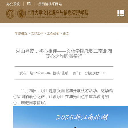
EN
办公系统
原图情档系网站
学院概况
>
党群工作
>
工会妇委
> 正文
湖山寻迹，初心相伴——文信学院教职工南北湖
暖心之旅圆满举行
发布日期:
2025/12/04
投稿:
崔明
部门:
浏览次数:
116
11月26日，职工赴嘉兴南北湖开展秋游活动。这场精
心策划的暖心之旅，让教职工在湖光山色中重温教育初
心，增进同事情谊。