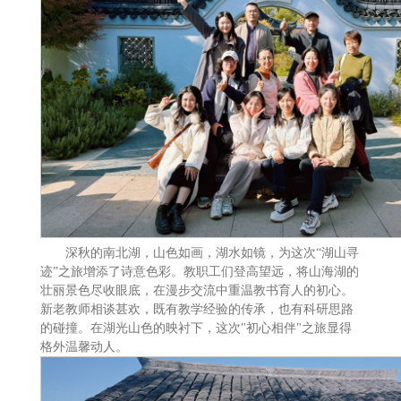
深秋的南北湖，山色如画，湖水如镜，为这次“湖山寻
迹”之旅增添了诗意色彩。教职工们登高望远，将山海湖的
壮丽景色尽收眼底，在漫步交流中重温教书育人的初心。
新老教师相谈甚欢，既有教学经验的传承，也有科研思路
的碰撞。在湖光山色的映衬下，这次"初心相伴"之旅显得
格外温馨动人。