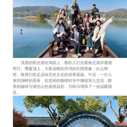
清晨的阳光洒在湖面上，教职工们沿着南北湖岸缓缓
而行。鹰窠顶上，大家远眺杭州湾的壮阔景象；白云阁
前，教师们驻足品味历史文化的深厚底蕴。午后，一行人
来到湖畔的茶座，在悠闲的咖啡时光中继续深入交流，醇
香的咖啡与湖光山色相得益彰，为秋日增添了一份温暖惬
意。