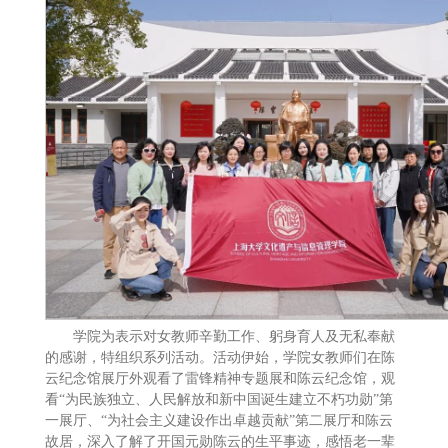
学院为表示对女教师辛勤工作、躬身育人及无私奉献
的感谢，特组织系列活动。活动伊始，学院女教师们在陈
云纪念馆展厅外观看了雷锋精神专题展和陈云纪念馆，观
看“为民族独立、人民解放和新中国诞生建立不朽功勋”第
一展厅、“为社会主义建设作出卓越贡献”第二展厅和陈云
故居，深入了解了开国元勋陈云的生平事迹，感悟老一辈