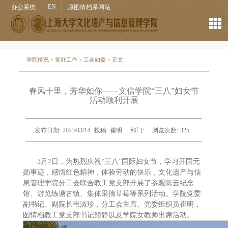
EN
办公系统
原图情档系网站
学院概况
>
党群工作
>
工会妇委
> 正文
春风十里，芳华如你——文信学院“三八”妇女节
活动顺利开展
发布日期:
2023/03/14
投稿:
崔明
部门:
浏览次数:
325
3月7日，为热烈庆祝“三八”国际妇女节，学习开国元
勋事迹，感悟红色精神，体验劳动的快乐，文化遗产与信
息管理学院分工会联合教工党支部开展了参观陈云纪念
馆、游览练塘古镇、集体采摘草莓等系列活动。学院党委
副书记、副院长韦淑珍，分工会主席、党委组织员崔明，
图情档教工党支部书记熊静以及学院女教师出席活动。