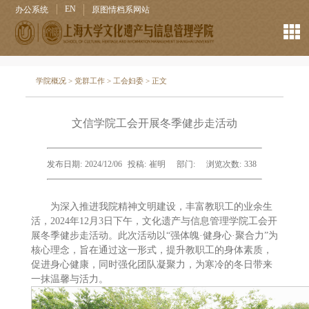
EN
办公系统
原图情档系网站
学院概况
>
党群工作
>
工会妇委
> 正文
文信学院工会开展冬季健步走活动
发布日期:
2024/12/06
投稿:
崔明
部门:
浏览次数:
338
为深入推进我院精神文明建设，丰富教职工的业余生
活，2024年12月3日下午，文化遗产与信息管理学院工会开
展冬季健步走活动。此次活动以“强体魄·健身心·聚合力”为
核心理念，旨在通过这一形式，提升教职工的身体素质，
促进身心健康，同时强化团队凝聚力，为寒冷的冬日带来
一抹温馨与活力。