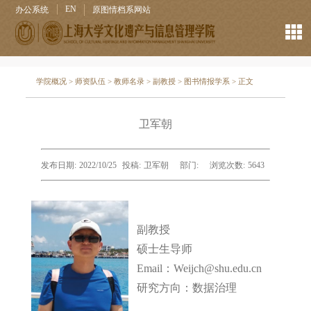
EN
办公系统
原图情档系网站
学院概况
>
师资队伍
>
教师名录
>
副教授
>
图书情报学系
> 正文
卫军朝
发布日期:
2022/10/25
投稿:
卫军朝
部门:
浏览次数:
5643
副教授
硕士生导师
Email：Weijch@shu.edu.cn
研究方向：数据治理