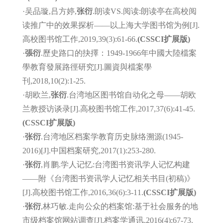
·吴品璇,吕方婷,
张衍
.朗读VS.阅读:朗读亭在高校阅
读推广中的效果探析——以上海大学图书馆为例[J].
高校图书馆工作,2019,39(3):61-66.
(CSSCI扩展版)
·
張衍
.歷史路口的抉擇：1949-1966年中國大陸檔案
學教育發展路徑研究[J].圖資與檔案學
刊,2018,10(2):1-25.
·胡欧兰,
张衍
.台湾地区图书馆自动化之母——胡欧
兰教授访谈录[J].高校图书馆工作,2017,37(6):41-45.
(CSSCI扩展版)
·
张衍
.台湾地区档案学教育历史脉络溯源(1945-
2016)[J].中国档案研究,2017(1):253-280.
·
张衍
,肖鹏.学人记忆:台湾图书资讯学人记忆构建
——附《台湾图书资讯学人记忆相关书目(初稿)》
[J].高校图书馆工作,2016,36(6):3-11.
(CSSCI扩展版)
·
张衍
,林巧敏.走向公众的档案馆:基于社会服务的地
市级档案馆网站调查[J].档案学通讯,2016(4):67-73.