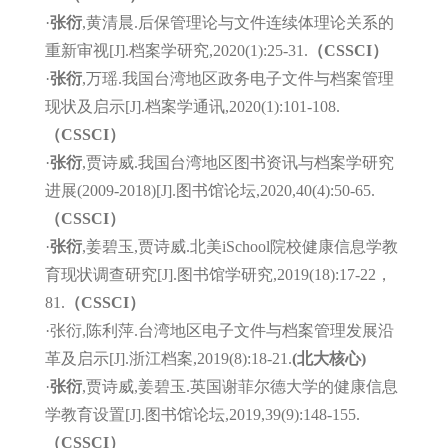
·
张衍
,黄清晨.后保管理论与文件连续体理论关系的
重新审视[J].档案学研究,2020(1):25-31.
（CSSCI）
·
张衍
,万瑶.我国台湾地区政务电子文件与档案管理
现状及启示[J].档案学通讯,2020(1):101-108.
（CSSCI）
·
张衍
,贾诗威.我国台湾地区图书资讯与档案学研究
进展(2009-2018)[J].图书馆论坛,2020,40(4):50-65.
（CSSCI）
·
张衍
,姜碧玉,贾诗威.北美iSchool院校健康信息学教
育现状调查研究[J].图书馆学研究,2019(18):17-22，
81.
（CSSCI）
·张衍,陈利萍.台湾地区电子文件与档案管理发展沿
革及启示[J].浙江档案,2019(8):18-21.
(北大核心)
·
张衍
,贾诗威,姜碧玉.英国谢菲尔德大学的健康信息
学教育设置[J].图书馆论坛,2019,39(9):148-155.
（CSSCI）