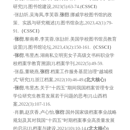
研究[J].图书馆建设,2023(5):63-74.
(
CSSCI
)
·张
劼圻,吴海凤,李芙蓉,
张衍
.挪威学校图书馆的政
策、实践与研究概述[J].图书馆杂志,2023,42(1):79-
91.
（CSSCI）
·
张衍
,黎南希,李芙蓉
,张劼圻.美国学校图书馆员教育
设置[J].图书馆论坛,2023,43(2):150-161.
（CSSCI）
·
张衍
,韦昱杰.
湖南私立明
宪女子高级文书科职业学
校档案学教育溯源[J].档案学刊,2022(5):49-59.
·张磊,董晓燕,
张衍
.档案工作服务基层治理“越城模
式”研究[J].浙江档案,2022(10):46-49.
(北大核心)
·张衍
,韦昱杰.关于“十四五”期间我国档案管理专业
学位研究生教育发展若干问题的思考[J].山西档
案,2022(3):107-116.
·肖鹏,赵庆香,卢心怡,
张衍
.国外国家级档案事业战略
规划及其对我国“十四五”时期档案事业高质量发展
的启示[J].档案与建设,2021(10):10-14.
(北大核心)