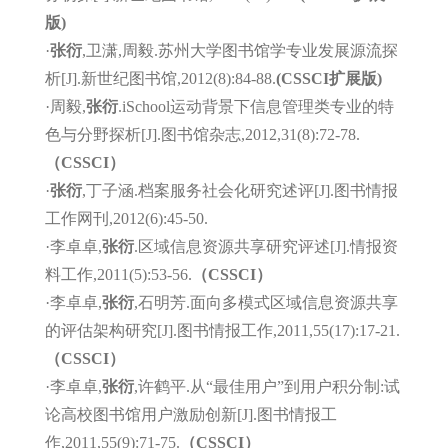
版)
·
张衍
,卫潇,周毅.苏州大学图书馆学专业发展源流探
析[J].新世纪图书馆,2012(8):84-88.
(CSSCI扩展版)
·周毅,
张衍
.iSchool运动背景下信息管理类专业的特
色与分野探析[J].图书馆杂志,2012,31(8):72-78.
（CSSCI）
·
张衍
,丁子涵.档案服务社会化研究述评[J].图书情报
工作网刊,2012(6):45-50.
·李卓卓,
张衍
.区域信息资源共享研究评述[J].情报资
料工作,2011(5):53-56.
（CSSCI）
·李卓卓,
张衍
,石明芳.面向多模式区域信息资源共享
的评估架构研究[J].图书情报工作,2011,55(17):17-21.
（CSSCI）
·李卓卓,
张衍
,许鹤平.从“最佳用户”到用户积分制:试
论高校图书馆用户激励创新[J].图书情报工
作,2011,55(9):71-75.
（CSSCI）