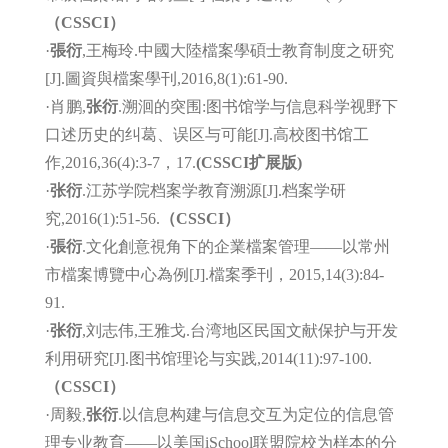
（CSSCI）
·
張衍
,王梅玲.中國大陸檔案學碩士教育制度之研究
[J].圖資與檔案學刊,2016,8(1):61-90.
·肖鹏,
张衍
.溯洄的突围:图书馆学与信息科学视野下
口述历史的纠葛、误区与可能[J].高校图书馆工
作,2016,36(4):3-7，17.
(CSSCI扩展版)
·
张衍
.江苏学院档案学教育溯源[J].档案学研
究,2016(1):51-56.
（CSSCI）
·
張衍
.文化創意視角下的企業檔案管理——以常州
市檔案博覽中心為例[J].檔案季刊，2015,14(3):84-
91.
·
张衍
,刘志伟,王雅戈.台湾地区民国文献保护与开发
利用研究[J].图书馆理论与实践,2014(11):97-100.
（CSSCI）
·周毅,
张衍
.以信息构建与信息交互为定位的信息管
理专业教育——以美国iSchool联盟院校为样本的分