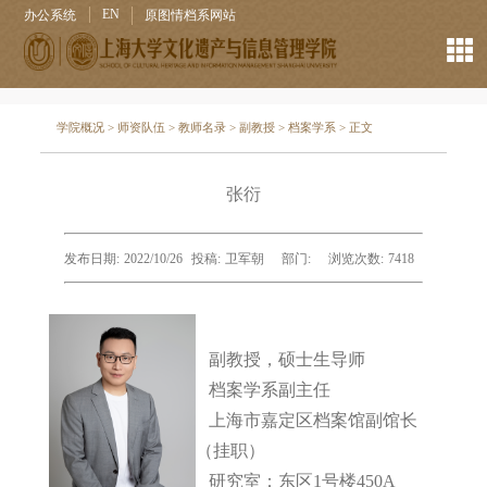
EN
办公系统
原图情档系网站
学院概况
>
师资队伍
>
教师名录
>
副教授
>
档案学系
> 正文
张衍
发布日期:
2022/10/26
投稿:
卫军朝
部门:
浏览次数:
7418
副教授，硕士生导师
档案学系副主任
上海市嘉定区档案馆副馆长
（挂职）
   研究室：东区1号楼450A