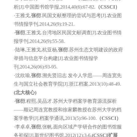
析[J].中国图书馆学报,2014,40(6):67-82.
（CSSCI）
·王雅戈,
张衍
.民国文献整理的尝试与思考[J].农业图
书情报学刊,2014,26(9):19-21.
·
张衍
,王雅戈.台湾地区民国文献调查[J].农业图书情
报学刊,2014,26(9):55-58.
·陆琳,王雅戈,杭亚杨,
张衍
.苏州生态文明建设的政府
举措与信息平台构建[J].农业图书情报学
刊,2014,26(06):93-95.
·沈欣瑜,
张衍
.溯先贤旧志 发今人学思——周连宽先
生与国立社会教育学院[J].浙江档案,2013(10):48-49.
(北大核心)
·
张衍
,程熙,吴品才.苏州大学档案学教育源流探析
——顺记周连宽教授和徐家麟教授在苏州大学的档
案学教学[J].档案学通讯,2013(5):96-100.
（CSSCI）
·李卓卓,
张衍
,张帆.面向区域产学研合作的图书馆服
务初探[J].新世纪图书馆,2012(12):3-6.
(CSSCI扩展