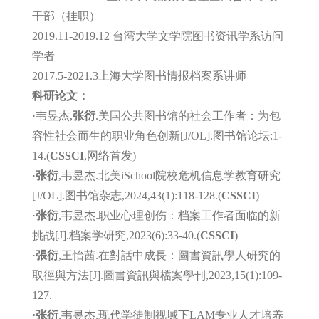
干部（挂职）
2019.11-2019.12 台湾大学文学院图书资讯学系访问
学者
2017.5-2021.3上海大学图书情报档案系讲师
科研论文：
·韦昱杰,
张衍
.美国公共图书馆的社会工作者：为包
容性社会而生的职业角色创新[J/OL].图书馆论坛:1-
14
.
(
CSSCI
,网络首发)
·
张衍
,韦昱杰.北美iSchool院校危机信息学教育研究
[J/OL].图书馆杂志
,2024,43(1):118-128.
(
CSSCI
)
·
张衍
,韦昱杰.
职业心理创伤：档案工作者面临的新
挑战
[J].
档案学研究,2023(6):33-40.
(
CSSCI
)
·
張衍
,王怡茜.在對話
中成長：圖書資訊學人研究的
取徑與方法[J].圖書資訊與檔案學刊,2023,15(1):109-
127.
·
张衍
,韦昱杰.现代学徒制视域下LAM专业人才培养