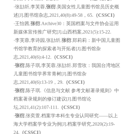
·张劼圻,李芙蓉,
张衍
.美国女性儿童图书馆员历史概
述[J].图书馆杂志,2021,40(8):49-58，65.
（CSSCI）
·王怡茜,
张衍
.Archive30：英国档案与文件协会运用
新媒体宣传推广研究[J].山西档案,2021(5):15-22.
·李芙蓉,李诗园,张劼圻,
张衍
.郑莉莉：新中国儿童图
书馆学教育的探索者与开拓者[J].图书馆杂
志,2021,40(6):4-12.
（CSSCI）
·
张衍
,陈子琪,李芙蓉,张劼圻.郑雪玫：我国台湾地区
儿童图书馆学界常青树[J].图书馆杂
志,2021,40(6):13-19，29.
（CSSCI）
·
张衍
,陈子琪.《信息与文献 参考文献著录规则》中
档案著录规则的修订建议[J].图书馆论
坛,2021,41(2):107-111.
（CSSCI）
·
张衍
,张奕萱.档案学本科生专业认同研究——以上
海大学档案学专业为例[J].档案学研究,2020(2):19-
24.
（CSSCI）