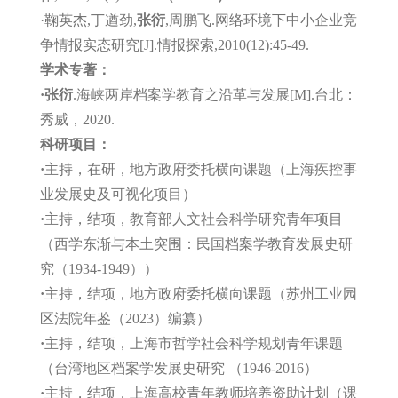
·鞠英杰,丁遒劲,
张衍
,周鹏飞.网络环境下中小企业竞
争情报实态研究[J].情报探索,2010(12):45-49.
学术专著：
·张衍
.海峡两岸档案学教育之沿革与发展[M].台北：
秀威，2020.
科研项目：
·
主持，
在研
，地方政府委托横向课题（
上海疾控事
业发展史及可视化项目
）
·
主持，
结项
，教育部人文社会科学研究青年项目
（西学东渐与本土突围：民国档案学教育发展史研
究（1934-1949））
·
主持，
结项
，地方政府委托横向课题（
苏州工业园
区法院年鉴（2023）编纂
）
·
主持，结项，上海市哲学社会科学规划青年课题
（台湾地区档案学发展史研究 （1946-2016）
·
主持，结项，上海高校青年教师培养资助计划（课