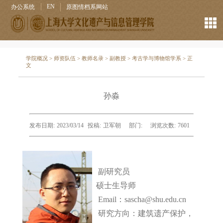
EN
办公系统
原图情档系网站
学院概况
>
师资队伍
>
教师名录
>
副教授
>
考古学与博物馆学系
> 正
文
孙淼
发布日期:
2023/03/14
投稿:
卫军朝
部门:
浏览次数:
7601
副研究员
硕士生导师
Email：
sascha
@shu.edu.cn
研究方向：建筑遗产保护，