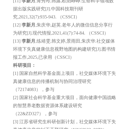
[11]
李新月
,青秀玲,韩露,欧阳峥峥.生命科学领域数
据出版实践研究[J].中国科技期刊研
究,
2021,32(7):935-943. （CSSCI）
[12]
李新月
,朱庆华,赵英.老年人的微信信息分享行
为研究[J].现代情报,
2021,41(7):74-84. （CSSCI）
[13]
李新月
,练靖雯,韩文婷,景雨田,朱庆华.社交媒体
环境下失真健康信息视野地图的构建研究[J].图书情
报工作,2025,已录用（CSSCI）
科研项目：
[1] 国家自然科学基金面上项目，社交媒体环境下失
真健康信息的传播机制与协同治理研究
（72174083），参与
[2] 国家社会科学基金重大项目，面向健康中国战略
的智慧养老数据资源体系建设研究
（22&ZD327），参与
[3] 江苏省研究生科研创新计划，社交媒体环境下失