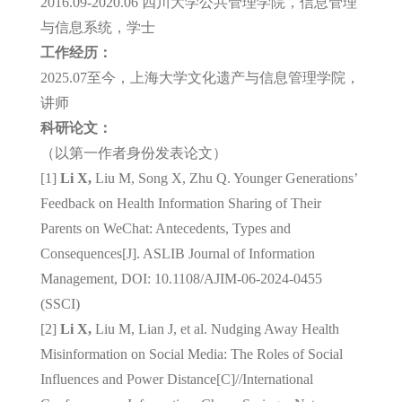
2016.09-2020.06 四川大学公共管理学院，信息管理
与信息系统，学士
工作经历：
2025.07至今，上海大学文化遗产与信息管理学院，
讲师
科研论文：
（以第一作者身份发表论文）
[1]
Li X,
Liu M, Song X, Zhu Q. Younger Generations’
Feedback on Health Information Sharing of Their
Parents on WeChat: Antecedents, Types and
Consequences[J]. ASLIB Journal of Information
Management, DOI: 10.1108/AJIM-06-2024-0455
(SSCI)
[2]
Li X,
Liu M, Lian J, et al. Nudging Away Health
Misinformation on Social Media: The Roles of Social
Influences and Power Distance[C]//International