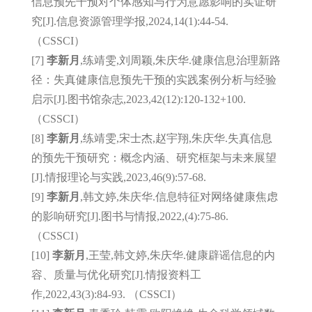
信息预先干预对个体感知与行为意愿影响的实证研
究[J].信息资源管理学报,
2024,14(1):44-54.
（CSSCI）
[7]
李新月
,练靖雯,刘周颖,朱庆华.健康信息治理新路
径：失真健康信息预先干预的实践案例分析与经验
启示[J].图书馆杂志,
2023,42(12):120-132+100.
（CSSCI）
[8]
李新月
,练靖雯,宋士杰,赵宇翔,朱庆华.失真信息
的预先干预研究：概念内涵、研究框架与未来展望
[J].情报理论与实践,
2023,46(9):57-68.
[9]
李新月
,韩文婷,朱庆华.信息特征对网络健康焦虑
的影响研究[J].图书与情报,
2022,(4):75-86.
（CSSCI）
[10]
李新月
,王莹,韩文婷,朱庆华.健康辟谣信息的内
容、质量与优化研究[J].情报资料工
作,
2022,43(3):84-93. （CSSCI）