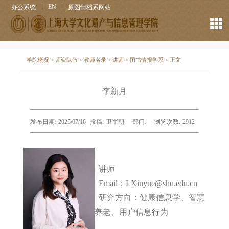
EN
办公系统
原图情档系网站
学院概况
>
师资队伍
>
教师名录
>
讲师
>
图书情报学系
> 正文
李新月
发布日期:
2025/07/16
投稿:
卫军朝
部门:
浏览次数:
2912
讲师
Email：
LXinyue@shu.edu.cn
研究方向：健康信息学
、智慧
养老、用户信息行为