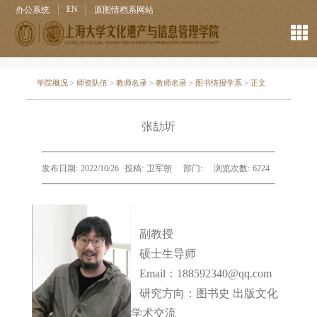
EN
办公系统
原图情档系网站
学院概况
>
师资队伍
>
教师名录
>
教师名录
>
图书情报学系
> 正文
张劼圻
发布日期:
2022/10/26
投稿:
卫军朝
部门:
浏览次数:
6224
副教授
硕士生导师
Email：188592340@qq.com
研究方向：图书史 出版文化
学术交流