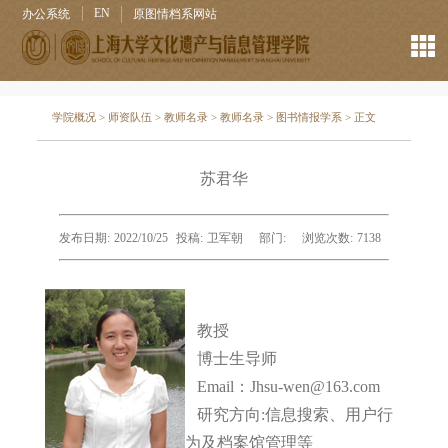
EN
办公系统
原图情档系网站
学院概况
>
师资队伍
>
教师名录
>
教师名录
>
图书情报学系
> 正文
苏君华
发布日期:
2022/10/25
投稿:
卫军朝
部门:
浏览次数:
7138
教授
博士生导师
Email：Jhsu-wen@163.com
研究方向:信息搜索、用户行
为及档案馆管理等