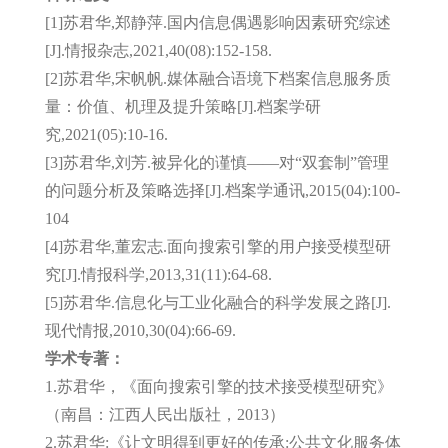
[1]苏君华,郑静萍.国内信息偶遇影响因素研究综述
[J].情报杂志,2021,40(08):152-158.
[2]苏君华,宋帆帆.媒体融合语境下档案信息服务质
量：价值、机理及提升策略[J].档案学研
究,2021(05):10-16.
[3]苏君华,刘芳.被异化的谨慎——对“双套制”管理
的问题分析及策略选择[J].档案学通讯,2015(04):100-
104
[4]苏君华,董宏志.面向搜索引擎的用户接受模型研
究[J].情报科学,2013,31(11):64-68.
[5]苏君华.信息化与工业化融合的科学发展之路[J].
现代情报,2010,30(04):66-69.
学术专著：
1.苏君华，《面向搜索引擎的技术接受模型研究》
（南昌：江西人民出版社，2013）
2.苏君华:《让文明得到更好的传承:公共文化服务体