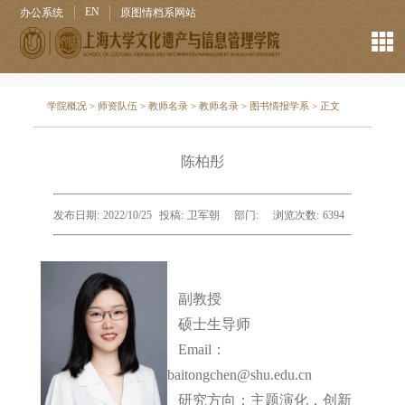
EN
办公系统
原图情档系网站
学院概况
>
师资队伍
>
教师名录
>
教师名录
>
图书情报学系
> 正文
陈柏彤
发布日期:
2022/10/25
投稿:
卫军朝
部门:
浏览次数:
6394
副教授
硕士生导师
Email：
baitongchen@shu.edu.cn
研究方向：主题演化，创新