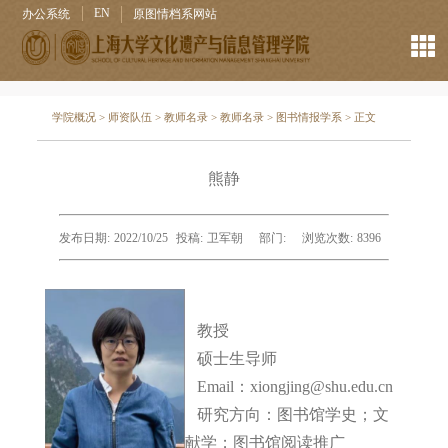
EN
办公系统
原图情档系网站
学院概况
>
师资队伍
>
教师名录
>
教师名录
>
图书情报学系
> 正文
熊静
发布日期:
2022/10/25
投稿:
卫军朝
部门:
浏览次数:
8396
教授
硕士生导师
Email：xiongjing@shu.edu.cn
研究方向：图书馆学史；文
献学；图书馆阅读推广