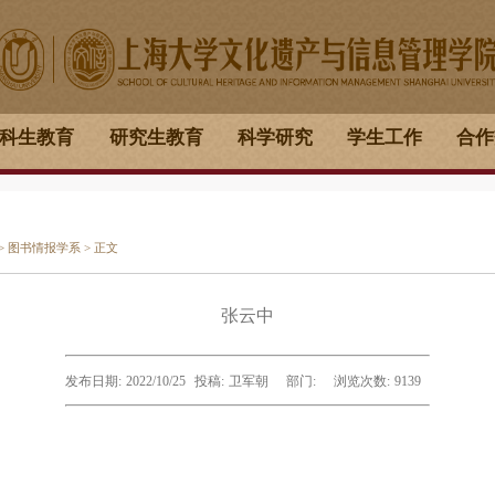
科生教育
研究生教育
科学研究
学生工作
合作
>
图书情报学系
> 正文
张云中
发布日期:
2022/10/25
投稿:
卫军朝
部门:
浏览次数:
9139