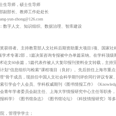
，博士生导师，硕士生导师
部副部长、教师工作处处长
ang-yun-zhong
@126.com
数字人文、知识组织、数据治理、智库建设
奖获得者。主持教育部人文社科后期资助重大项目1项、国家社
版学术专著2部，1篇决策咨询专报被中办单篇采纳。在学科顶级
表学术论文60余篇，5篇代表作被人大复印报刊资料全文转载，主
计划“信息组织与检索”课程项目（良好）。先后担任上海市重点
治理”骨干成员，现担任中国人文社会科学期刊评价同行评议专家
会个人会员、学科权威期刊《图书情报工作》《Knowledge Org
会青年学者委员会副主任、上海大学情报研究中心主任等职务，
zation》《情报科学》《图书馆杂志》《图书馆论坛》《科技情报研究》
学管理学院，管理学学士；