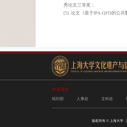
秀论文三等奖；
[5]. 论文《基于IPA-QF
快速通道
组织部
人事处
文科处
版权所有 ©
上海大学