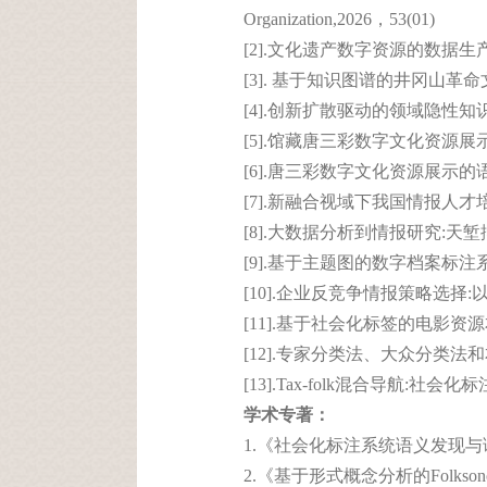
Organization,2026，53(01)
[2].文化遗产数字资源的数据生产与再
[3]. 基于知识图谱的井冈山革命文化
[4].创新扩散驱动的领域隐性知识
[5].馆藏唐三彩数字文化资源展示
[6].唐三彩数字文化资源展示的
[7].新融合视域下我国情报人才培养
[8].大数据分析到情报研究:天堑抑
[9].基于主题图的数字档案标注系统资
[10].企业反竞争情报策略选择:以价值
[11].基于社会化标签的电影资源本体
[12].专家分类法、大众分类法和本
[13].Tax-folk混合导航:社
学术专著：
1.《社会化标注系统语义发现与语
2.《基于形式概念分析的Folks