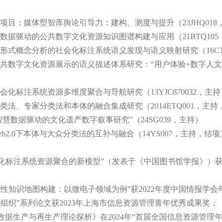
大项目：媒体型智库舆论引导力：建构、测度与提升（23JHQ018
慧数据驱动的公共数字文化资源知识图谱构建与应用（21BTQ10
于形式概念分析的社会化标注系统语义发现与语义映射研究（16CT
共数字文化资源展示的语义描述体系研究：“用户体验+数字人文”的视
会化标注系统资源多维度聚合与导航研究（13YJC870032，主
类法、专家分类法和本体的融合集成研究（2014ETQ001，主持
“智慧数据驱动的文化遗产数字叙事研究”（24SG039，主持）
eb2.0下本体与大众分类法的互补与融合（14YS007，主持，结项
混合导航:社会化标注系统资源聚合的新模型”（发表于《中国图书馆学报
领域隐性知识地图构建：以微电子领域为例”获2022年度中国情报学
知识组织”系列论文获2023年上海市信息资源管理青年优秀成果奖；
源的数据生产与再生产理论探析》在2024年“首届全国信息资源管