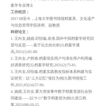
案学专业博士
工作经历：
2017.08至今，
上海大学图书情报档案系、文化
遗产
与信息管理学院讲师、副教授
科研论文：
1. 王向女,姚婧,邱怡璇,袁倩.国外中国档案学研究回
望与反思——基于论文的分析[J].档案学通
讯,2021(1):81-88.
2. 王向女,户胜南.档案现实用户与潜在用户利用偏
好调查研究[J].档案学研究,2021(2):75-81.
3. 王向女,邱怡璇.档案实践教改指标体系构建与实
证研究：以“上大记忆”项目为例[J].图书情报工
作,2021,65(14):57-66.
4. 姚婧,王向女.重大突发事件数字档案资源社会协
同建设——以“9·11”数字档案馆为例[J].浙江档
案,2021(08):20-22.