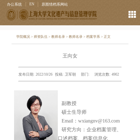
EN
办公系统
原图情档系网站
学院概况
>
师资队伍
>
教师名录
>
教师名录
>
档案学系
> 正文
王向女
发布日期:
2022/10/26
投稿:
卫军朝
部门:
浏览次数:
4902
副教授
硕士生导师
Email：wxiangnv@163.com
研究方向：企业档案管理、
口述档案、档案信息化