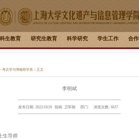
科生教育
研究生教育
科学研究
学生工作
合作
>
考古学与博物馆学系
> 正文
李明斌
发布日期:
2022/10/26
投稿:
卫军朝
部门:
浏览次数:
6637
士生导师