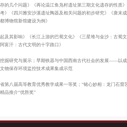
存的几个问题》《再论温江鱼凫村遗址第三期文化遗存的性质》
考》《四川雅安沙溪遗址陶器及相关问题的初步研究》《唐末成
都博物馆新馆建设为例》
起及其影响》《长江上游的巴蜀文化》《三星堆与金沙：古蜀文
阿富汗：古代文明的十字路口》
挖掘研究与展示；早期铁器与中国西南古代社会的发展——以成
文物保存环境监控技术成果集成示范
省第八届高等教育优秀教学成果一等奖；“铭心妙相：龙门石窟艺术
精品推介“优胜奖”