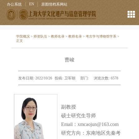
EN
办公系统
原图情档系网站
学院概况
>
师资队伍
>
教师名录
>
教师名录
>
考古学与博物馆学系
>
正文
曹峻
发布日期:
2022/10/26
投稿:
卫军朝
部门:
浏览次数:
6578
副教授
硕士研究生导师
Email：xmcaojun@163.com
研究方向：东南地区先秦考