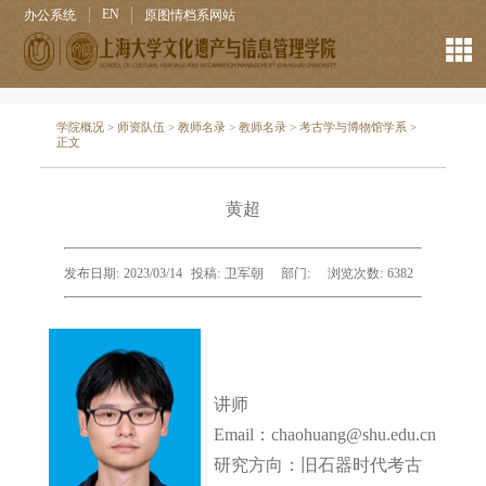
EN
办公系统
原图情档系网站
学院概况
>
师资队伍
>
教师名录
>
教师名录
>
考古学与博物馆学系
>
正文
黄超
发布日期:
2023/03/14
投稿:
卫军朝
部门:
浏览次数:
6382
讲师
Email：
chaohuang
@shu.edu.cn
研究方向：
旧石器时代考古