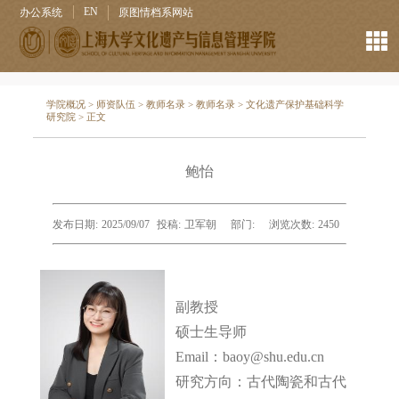
EN
办公系统
原图情档系网站
学院概况
>
师资队伍
>
教师名录
>
教师名录
>
文化遗产保护基础科学
研究院
> 正文
鲍怡
发布日期:
2025/09/07
投稿:
卫军朝
部门:
浏览次数:
2450
副教授
硕士生导师
Email：baoy@shu.edu.cn
研究方向：
古代陶瓷和古代