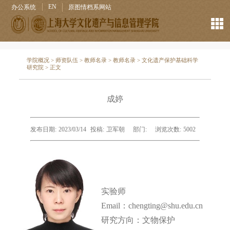
EN
办公系统
原图情档系网站
学院概况
>
师资队伍
>
教师名录
>
教师名录
>
文化遗产保护基础科学
研究院
> 正文
成婷
发布日期:
2023/03/14
投稿:
卫军朝
部门:
浏览次数:
5002
实验师
Email：
cheng
ting
@shu.edu.cn
研究方向：
文物保护