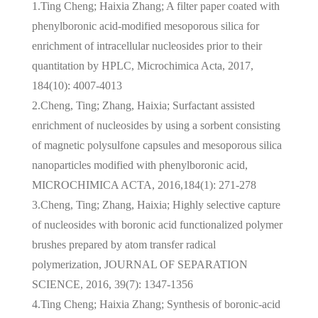
1.
Ting Cheng; Haixia Zhang; A filter paper coated with
phenylboronic acid-modified mesoporous silica for
enrichment of intracellular nucleosides prior to their
quantitation by HPLC, Microchimica Acta, 2017,
184(10): 4007-4013
2.Cheng, Ting; Zhang, Haixia; Surfactant assisted
enrichment of nucleosides by using a sorbent consisting
of magnetic polysulfone capsules and mesoporous silica
nanoparticles modified with phenylboronic acid,
MICROCHIMICA ACTA, 2016,184(1): 271-278
3.Cheng, Ting; Zhang, Haixia; Highly selective capture
of nucleosides with boronic acid functionalized polymer
brushes prepared by atom transfer radical
polymerization, JOURNAL OF SEPARATION
SCIENCE, 2016, 39(7): 1347-1356
4.Ting Cheng; Haixia Zhang; Synthesis of boronic-acid