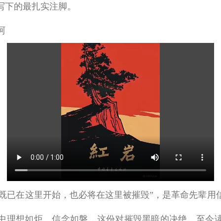
写下的最扎实注脚。
珂
，既已在这里开始，也必将在这里被摧毁”，是革命先辈用
中理想如炬、信念如磐，这份对摧毁黑暗的决绝，至今