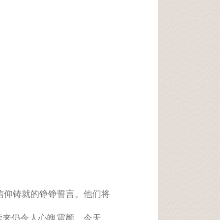
信仰铸就的铮铮誓言。他们将
读来仍令人心魄震颤。今天，