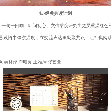
知·经典共读计划
；一句一回响，叩问初心。文信学院研究生党员重温红色
思践悟中体察温度，在交流表达里凝聚共识，让经典阅
执 吴林泽
李晗灵
王雅清
张艺萱