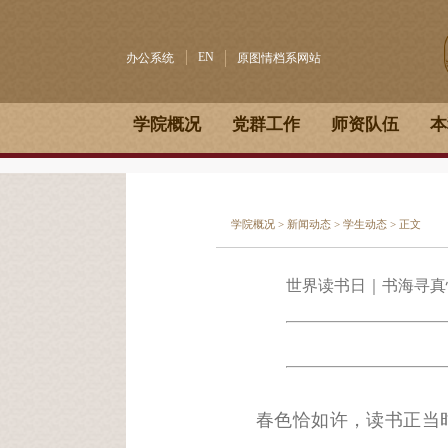
EN
办公系统
原图情档系网站
学院概况
党群工作
师资队伍
本
学院概况
>
新闻动态
>
学生动态
> 正文
世界读书日｜书海寻真
春色恰如许，读书正当