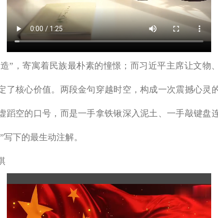
创造”，寄寓着民族最朴素的憧憬；而习近平主席让文物、
定了核心价值。两段金句穿越时空，构成一次震撼心灵
虚蹈空的口号，而是一手拿铁锹深入泥土、一手敲键盘
”写下的最生动注解。
琪