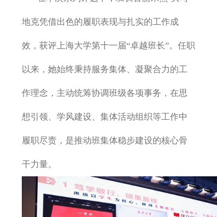
地克凭借出色的履职表现与扎实的工作成
效，获评上海大学第十一届“卓越班长”。任职
以来，她始终秉持服务集体、凝聚合力的工
作理念，主动统筹协调班级各项事务，在思
想引领、学风建设、集体活动组织等工作中
履职尽责，是推动班集体稳步建设的核心骨
干力量。