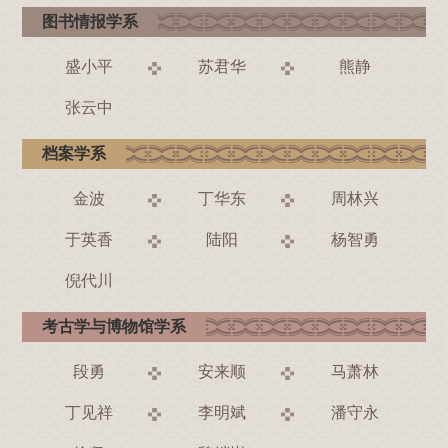
图书情报学系
盛小平
苏君华
熊静
张云中
档案学系
金波
丁华东
周林兴
于英香
陆阳
杨智勇
倪代川
考古学与博物馆学系
段勇
安来顺
马萧林
丁见祥
李明斌
潘守永