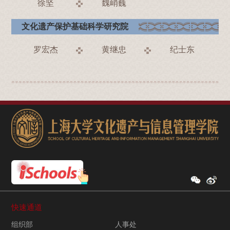
徐坚
魏峭巍
文化遗产保护基础科学研究院
罗宏杰
黄继忠
纪士东
快速通道
组织部
人事处