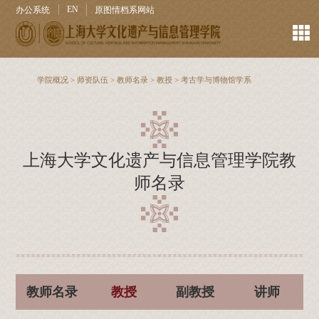
EN
办公系统
原图情档系网站
学院概况
>
师资队伍
>
教师名录
>
教授
>
考古学与博物馆学系
上海大学文化遗产与信息管理学院教
师名录
教师名录
教授
副教授
讲师