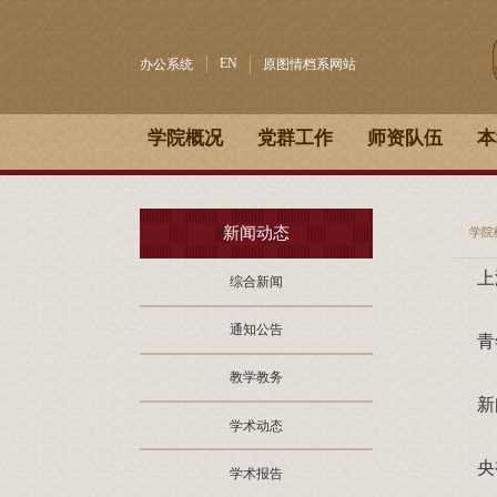
EN
办公系统
原图情档系网站
学院概况
党群工作
师资队伍
本
新闻动态
学院
上
综合新闻
通知公告
青
教学教务
新
学术动态
央
学术报告