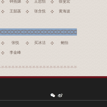
钟燕娣
王思怡
徐斐宏
王韶菡
张含悦
黄海波
张悦
买冰洁
鲍怡
李金峰