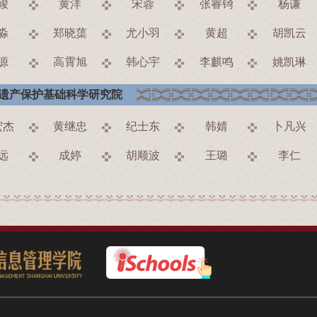
峻
黄洋
宋蓉
张睿锜
杨谦
淼
郑晓蕖
尤小羽
黄超
胡凯云
源
高霄旭
韩心宇
李麒鸣
姚凯琳
遗产保护基础科学研究院
宏杰
黄继忠
纪士东
韩婧
卜凡兴
远
成婷
胡顺波
王璐
李仁