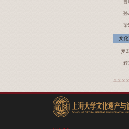
曹
孙
梁
文化
罗
程