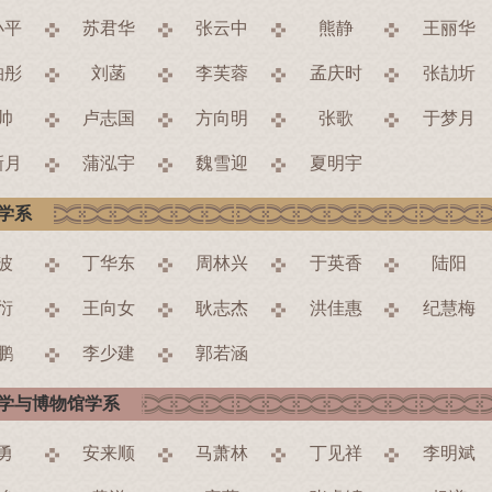
小平
苏君华
张云中
熊静
王丽华
柏彤
刘菡
李芙蓉
孟庆时
张劼圻
帅
卢志国
方向明
张歌
于梦月
新月
蒲泓宇
魏雪迎
夏明宇
学系
波
丁华东
周林兴
于英香
陆阳
衍
王向女
耿志杰
洪佳惠
纪慧梅
鹏
李少建
郭若涵
学与博物馆学系
勇
安来顺
马萧林
丁见祥
李明斌