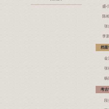
盛
陈
张
李
档案
金
张
杨
考古
段