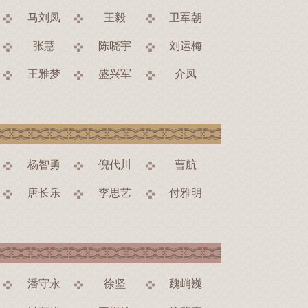
马刘凤
王毅
卫军朝
张慧
陈晓宇
刘运梅
王雅梦
盛兴军
介凤
杨智勇
倪代川
曹航
唐长乐
李思艺
付雅明
潘守永
徐坚
魏峭巍